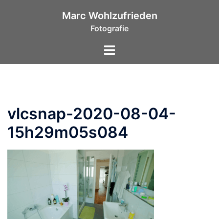
Zum
Marc Wohlzufrieden
Inhalt
Fotografie
springen
Toggle
menu
vlcsnap-2020-08-04-
15h29m05s084